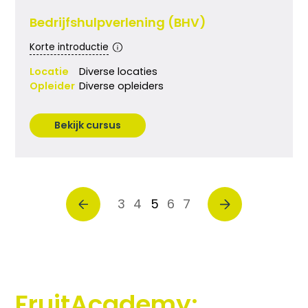
Bedrijfshulpverlening (BHV)
Korte introductie
Locatie
Diverse locaties
Opleider
Diverse opleiders
Bekijk cursus
3
4
5
6
7
FruitAcademy: