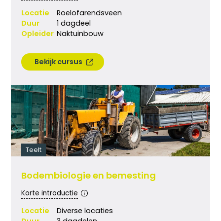
Locatie
Roelofarendsveen
Duur
1 dagdeel
Opleider
Naktuinbouw
Bekijk cursus
Teelt
Bodembiologie en bemesting
Korte introductie
Locatie
Diverse locaties