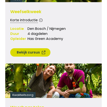
Weefselkweek
Korte introductie
Locatie
Den Bosch / Nijmegen
Duur
4 dagdelen
Opleider
Has Green Academy
Bekijk cursus
Kwaliteitszorg