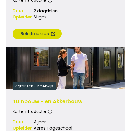
Korte introductie
Duur
2 dagdelen
Opleider
Stigas
Bekijk cursus
Agrarisch Onderwijs
Tuinbouw - en Akkerbouw
Korte introductie
Duur
4 jaar
Opleider
Aeres Hogeschool