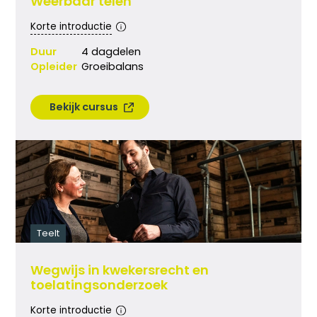
Weerbaar telen
Korte introductie
Duur
4 dagdelen
Opleider
Groeibalans
Bekijk cursus
Teelt
Wegwijs in kwekersrecht en
toelatingsonderzoek
Korte introductie