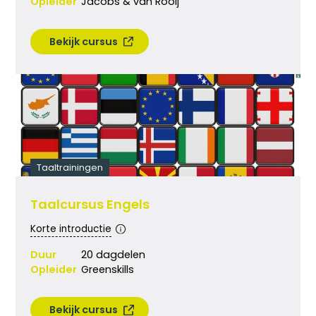
Opleider
Jacobs & van Rooij
Bekijk cursus
Taaltrainingen
Taalcursus Engels
Korte introductie
Duur
20 dagdelen
Opleider
Greenskills
Bekijk cursus