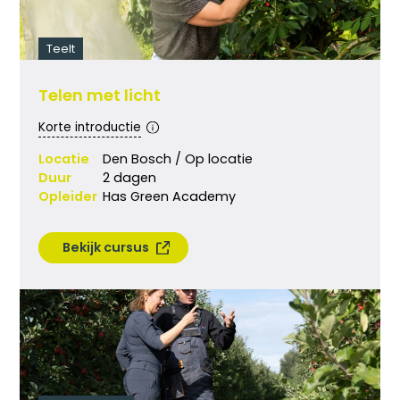
Teelt
Telen met licht
Korte introductie
Locatie
Den Bosch / Op locatie
Duur
2 dagen
Opleider
Has Green Academy
Bekijk cursus