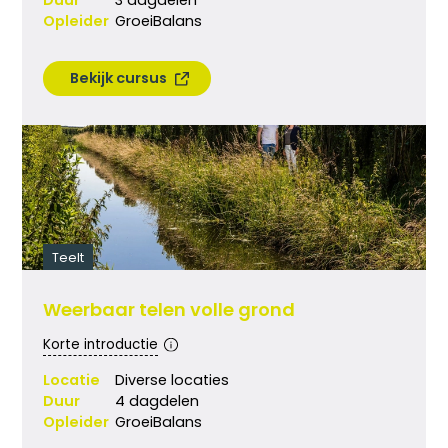
Duur
3 dagdelen
Opleider
GroeiBalans
Bekijk cursus
Teelt
Weerbaar telen volle grond
Korte introductie
Locatie
Diverse locaties
Duur
4 dagdelen
Opleider
GroeiBalans