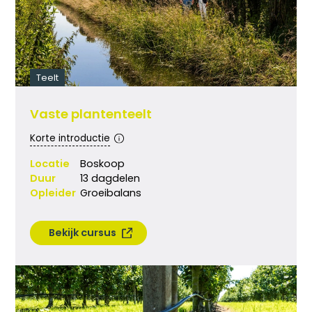
Teelt
Vaste plantenteelt
Korte introductie
Locatie
Boskoop
Duur
13 dagdelen
Opleider
Groeibalans
Bekijk cursus