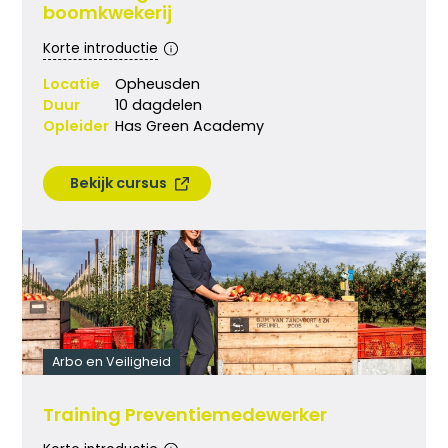
boomkwekerij
Korte introductie
Locatie
Opheusden
Duur
10 dagdelen
Opleider
Has Green Academy
Bekijk cursus
Arbo en Veiligheid
Training Preventiemedewerker