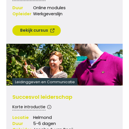
Duur
Online modules
Opleider
Werkgeverslijn
Bekijk cursus
Leidinggeven en Communicatie
Succesvol leiderschap
Korte introductie
Locatie
Helmond
Duur
5-6 dagen