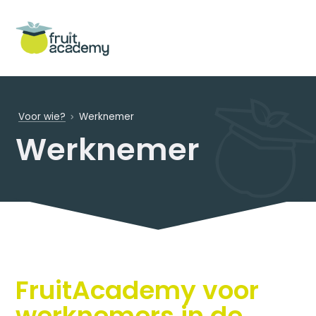
Voor wie?
Werknemer
Werknemer
FruitAcademy voor
werknemers in de