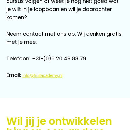
cursus volgen of weet je nog niet goed wat
je wilt in je loopbaan en wil je daarachter
Telefoon:
+31-(0)6 2049 8879
komen?
E-mail:
info@fruitacademy.nl
Neem contact met ons op. Wij denken gratis
met je mee.
Contact
Telefoon: +31-(0)6 20 49 88 79
Email:
info@fruitacademy.nl
Wil jij je ontwikkelen