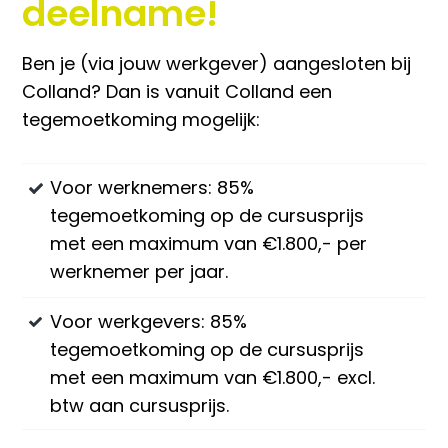
deelname!
Ben je (via jouw werkgever) aangesloten bij
Colland? Dan is vanuit Colland een
tegemoetkoming mogelijk:
Voor werknemers: 85%
tegemoetkoming op de cursusprijs
met een maximum van €1.800,- per
werknemer per jaar.
Telefoon:
+31-(0)6 2049 8879
E-mail:
info@fruitacademy.nl
Voor werkgevers: 85%
tegemoetkoming op de cursusprijs
met een maximum van €1.800,- excl.
Contact
btw aan cursusprijs.