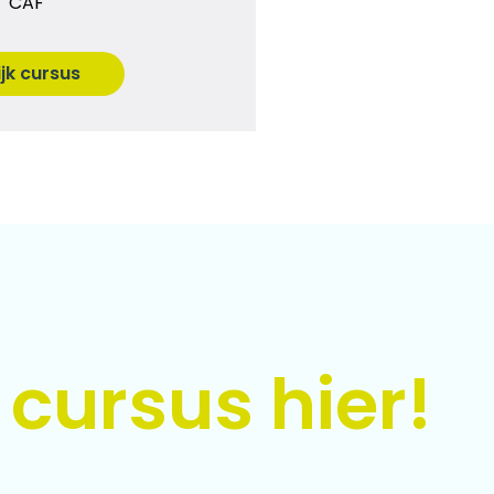
CAF
ijk cursus
 cursus hier!