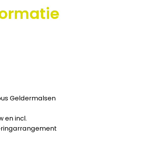
formatie
mpus Geldermalsen
w en incl.
eringarrangement