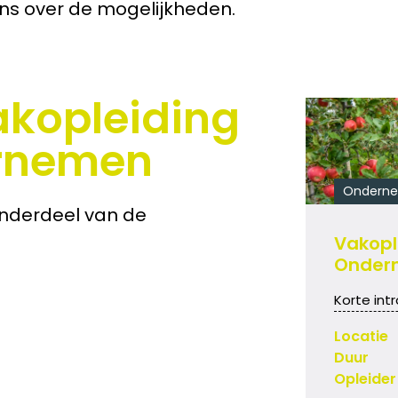
ons over de mogelijkheden.
akopleiding
ernemen
Ondern
 onderdeel van de
Vakople
Onder
Korte int
Locatie
Duur
Opleider