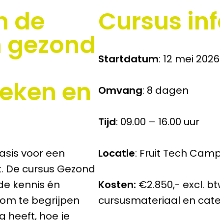
n de
Cursus in
n gezond
Startdatum
: 12 mei 2026
ieken en
Omvang
: 8 dagen
Tijd
: 09.00 – 16.00 uur
asis voor een
Locatie
: Fruit Tech Ca
lt. De cursus Gezond
de kennis én
Kosten:
€2.850,- excl. bt
om te begrijpen
cursusmateriaal en cat
 heeft, hoe je