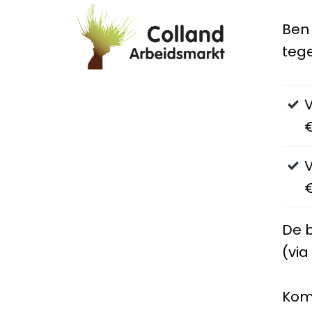
Ben 
teg
€
€
De 
(vi
Kom 