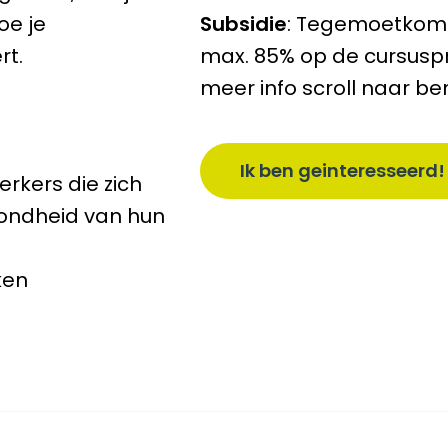
oe je
Subsidie
: Tegemoetkomi
rt.
max. 85% op de cursuspri
meer info scroll naar b
Ik ben geinteresseerd!
rkers die zich
zondheid van hun
ken