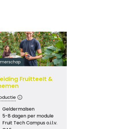
emerschap
iding Fruitteelt &
nemen
roductie
Geldermalsen
5-8 dagen per module
Fruit Tech Campus o.i.l.v.