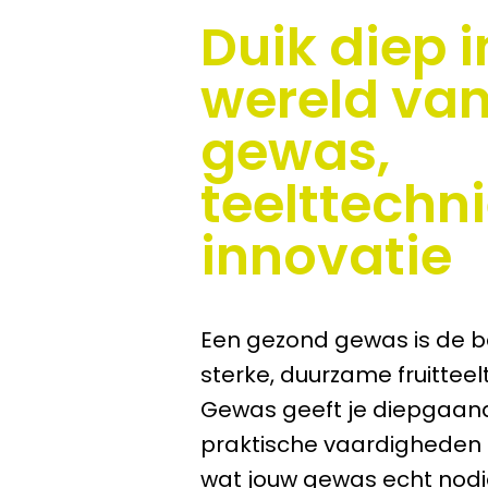
Duik diep i
wereld va
gewas,
teelttechn
innovatie
Een gezond gewas is de b
sterke, duurzame fruittee
Gewas geeft je diepgaan
praktische vaardigheden 
wat jouw gewas echt nodig