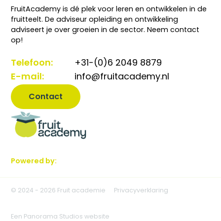
Telefoon:
+31-(0)6 2049 8879
FruitAcademy is dé plek voor leren en ontwikkelen in de
E-mail:
info@fruitacademy.nl
fruitteelt. De adviseur opleiding en ontwikkeling
adviseert je over groeien in de sector. Neem contact
op!
Contact
Telefoon:
+31-(0)6 2049 8879
E-mail:
info@fruitacademy.nl
Contact
Powered by:
© 2024 - 2026 Fruit academie
Privacyverklaring
Een Panorama Studios website