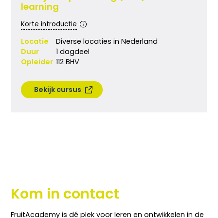
learning
Korte introductie
Locatie
Diverse locaties in Nederland
Duur
1 dagdeel
Opleider
112 BHV
Bekijk cursus
Telefoon:
+31-(0)6 2049 8879
E-mail:
info@fruitacademy.nl
Contact
Kom in contact
FruitAcademy is dé plek voor leren en ontwikkelen in de