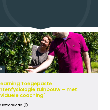
lt
Learning Toegepaste
ntenfysiologie tuinbouw – met
ividuele coaching"
e introductie