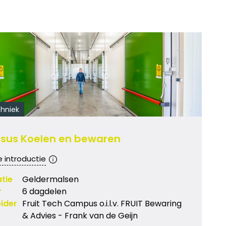
hniek
sus Koelen en bewaren
e introductie
tie
Geldermalsen
r
6 dagdelen
ider
Fruit Tech Campus o.i.l.v. FRUIT Bewaring
& Advies - Frank van de Geijn