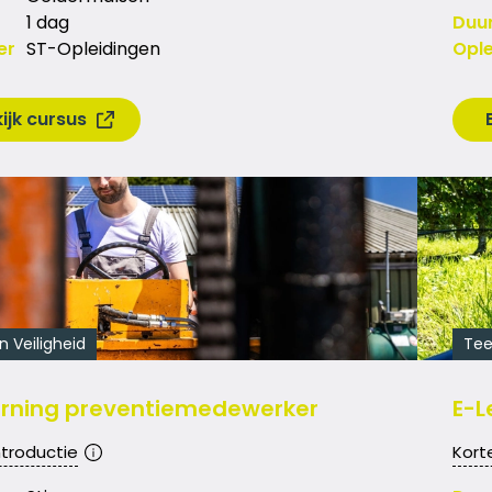
1 dag
Duu
er
ST-Opleidingen
Ople
ijk cursus
n Veiligheid
Tee
arning preventiemedewerker
E-L
ntroductie
Kort