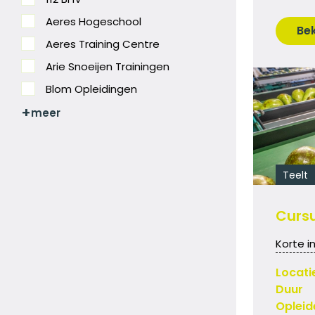
Aeres Hogeschool
Bek
Aeres Training Centre
Arie Snoeijen Trainingen
Blom Opleidingen
Teelt
Curs
Korte i
Locati
Duur
Opleid