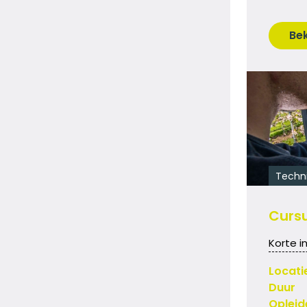
Bek
Techn
Cursu
Korte i
Locati
Duur
Opleid