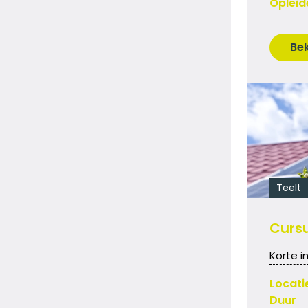
Opleid
Bek
Teelt
Cursu
Korte i
Locati
Duur