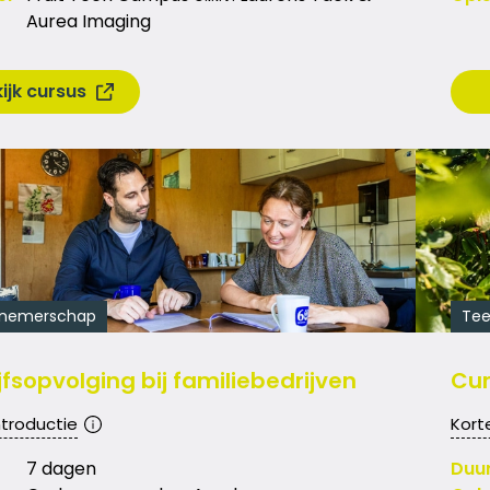
Aurea Imaging
ijk cursus
nemerschap
Tee
jfsopvolging bij familiebedrijven
Cur
ntroductie
Kort
7 dagen
Duu