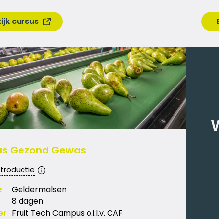
ijk cursus
W
us Gezond Gewas
ntroductie
e
Geldermalsen
8 dagen
er
Fruit Tech Campus o.i.l.v. CAF