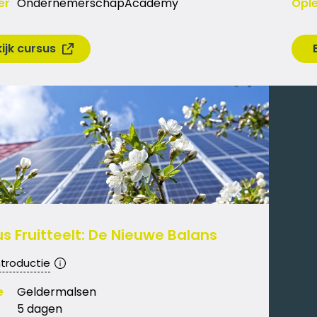
er
OndernemerschapAcademy
Ople
ijk cursus
s Fruitteelt: De Nieuwe Balans
ntroductie
e
Geldermalsen
5 dagen