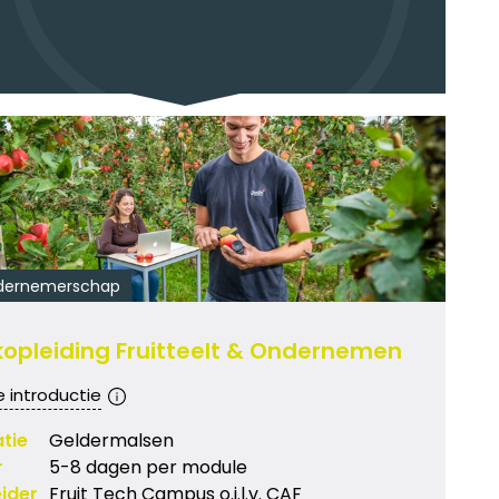
dernemerschap
opleiding Fruitteelt & Ondernemen
e introductie
tie
Geldermalsen
r
5-8 dagen per module
ider
Fruit Tech Campus o.i.l.v. CAF