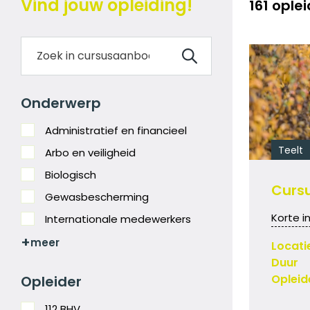
Vind jouw opleiding!
161 opl
Onderwerp
Administratief en financieel
Teelt
Arbo en veiligheid
Biologisch
Curs
Gewasbescherming
Korte i
Internationale medewerkers
Locati
Duur
Opleid
Opleider
112 BHV