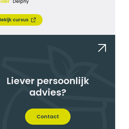
ider
Delphy
Bekijk cursus
Liever persoonlijk
advies?
Contact