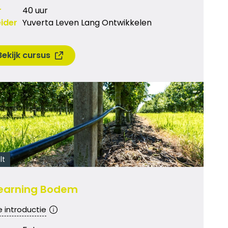
r
40 uur
ider
Yuverta Leven Lang Ontwikkelen
Bekijk cursus
lt
earning Bodem
e introductie