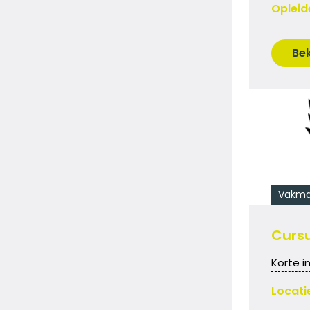
Opleid
Bek
Vakma
Cursu
Korte i
Locati