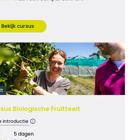
Bekijk cursus
lt
sus Biologische Fruitteelt
e introductie
r
5 dagen