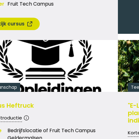
er
Fruit Tech Campus
ijk cursus
nschap
Tee
s Heftruck
"E-
pla
ntroductie
ind
e
Bedrijfslocatie of Fruit Tech Campus
Kort
Geldermalsen