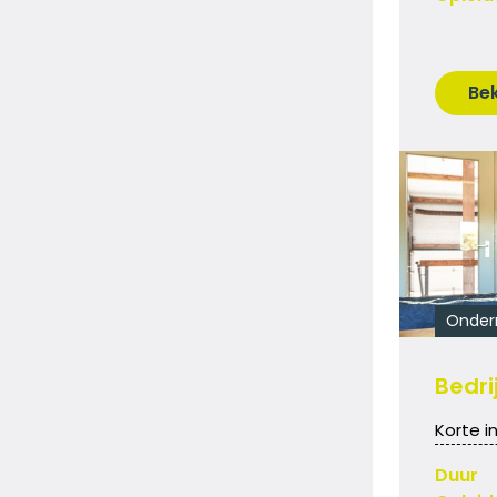
Bek
Onder
Bedri
Korte i
Duur