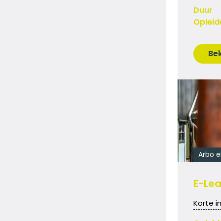
Duur
Opleid
Bek
Arbo e
E-Le
Korte i