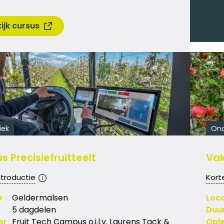
ijk cursus
iek
On
s Precisiefruitteelt
Vak
ntroductie
Kort
e
Geldermalsen
Loca
5 dagdelen
Duu
er
Fruit Tech Campus o.i.l.v. Laurens Tack &
Ople