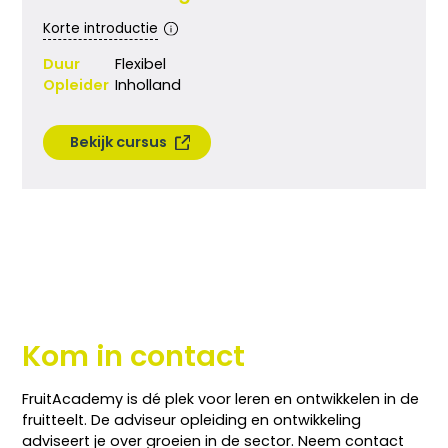
Korte introductie
Duur
Flexibel
Opleider
Inholland
Bekijk cursus
Telefoon:
+31-(0)6 2049 8879
E-mail:
info@fruitacademy.nl
Contact
Kom in contact
FruitAcademy is dé plek voor leren en ontwikkelen in de
fruitteelt. De adviseur opleiding en ontwikkeling
adviseert je over groeien in de sector. Neem contact