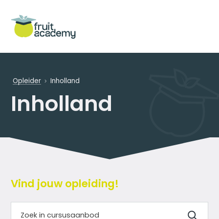
Opleider
Inholland
Inholland
Vind jouw opleiding!