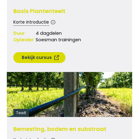
Basis Plantenteelt
Korte introductie
Duur
4 dagdelen
Opleider
Soesman trainingen
Bekijk cursus
Teelt
Bemesting, bodem en substraat