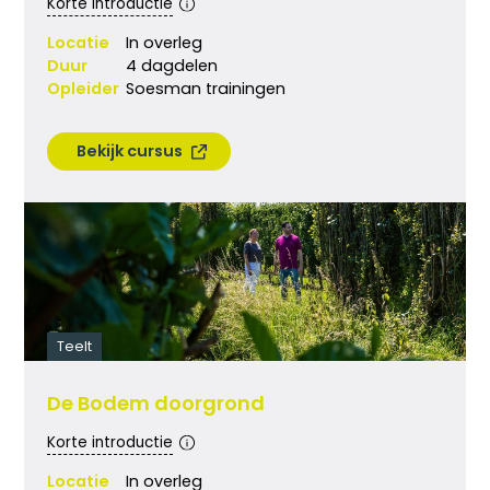
Korte introductie
Locatie
In overleg
Duur
4 dagdelen
Opleider
Soesman trainingen
Bekijk cursus
Teelt
De Bodem doorgrond
Korte introductie
Locatie
In overleg