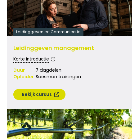
Leidinggeven en Communicatie
Leidinggeven management
Telefoon:
+31-(0)6 2049 8879
Korte introductie
E-mail:
info@fruitacademy.nl
Duur
7 dagdelen
Opleider
Soesman trainingen
Contact
Bekijk cursus